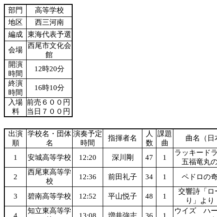
部門
高等学校
地区
西三河南
編成
東海代表予選
西尾市文化会
会場
館
開演
12時20分
時間
終演
16時10分
時間
入場
前売６００円
料
当日７００円
出演
学校名・団体
演奏予定
人
課題
指揮者名
曲名（日
順
名
時間
数
曲
ラッキード
1
安城高等学校
12:20
深川剛
47
1
五福竜丸
西尾東高等学
2
12:36
前田礼子
34
1
ペドロの
校
交響詩「ロ
3
碧南高等学校
12:52
平山悦子
48
1
り」より
知立東高等学
ウイズ ハ
4
13:08
増井強志
36
1