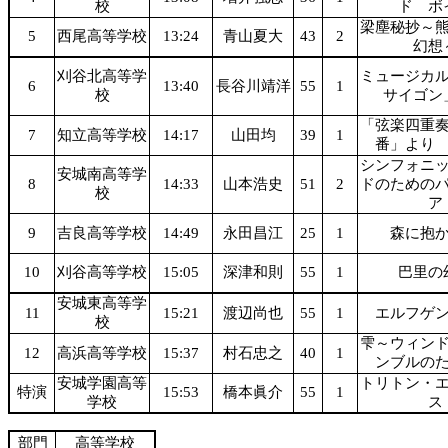
校
ド ボ
梁塵秘抄～
5
西尾高等学校
13:24
青山夏大
43
2
幻想
刈谷北高等学
ミュージカ
6
13:40
長谷川靖洋
55
1
校
サイゴン
「弦楽四重
7
知立高等学校
14:17
山田均
39
1
番」より
シンフォニ
安城南高等学
8
14:33
山本浩史
51
2
ドのための
校
ア
9
吉良高等学校
14:49
永田昌江
25
1
森に抱
10
刈谷高等学校
15:05
深津和則
55
1
巴里の
安城東高等学
11
15:21
渡辺尚也
55
1
エルフゲ
校
雫～ウィン
12
高浜高等学校
15:37
村石忠之
40
1
ンブルの
安城学園高等
トリトン・
特演
15:53
橋本眞介
55
1
学校
ス
部門
高等学校