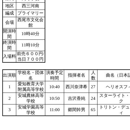
地区
西三河南
編成
プライマリー
西尾市文化会
会場
館
開演時
10時40分
間
終演時
11時10分
間
前売６００円/
入場料
当日７００円
学校名・団体
演奏予定
人
出演順
指揮者名
曲名（日本
名
時間
数
愛知教育大学
1
10:40
西川奈津希
27
ヘリオスフ
附属高等学校
安城農林高等
スターライト・
2
10:50
吉沢香純
24
学校
ク
安城学園高等
トリトン・デュ
3
11:00
郷間幹男
65
学校
ィ