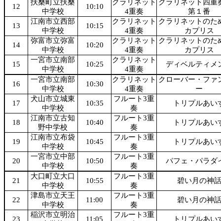
扶桑町立扶桑
クラリネット
クラリネット四
12
10:10
中学校
4重奏
第１番
江南市立西部
クラリネット
クラリネットの
13
10:15
中学校
4重奏
カプリス
弥富市立弥富
クラリネット
クラリネットの
14
10:20
中学校
4重奏
カプリス
一宮市立南部
クラリネット
15
10:25
ディベルティメ
中学校
4重奏
一宮市立南部
クラリネット
クローバー・ファ
16
10:30
中学校
4重奏
ー
犬山市立城東
フルート3重
17
10:35
トリプルあい
中学校
奏
江南市立古知
フルート3重
18
10:40
トリプルあい
野中学校
奏
江南市立布袋
フルート3重
19
10:45
トリプルあい
中学校
奏
一宮市立中部
フルート3重
20
10:50
パフェ・パラダ
中学校
奏
大口町立大口
フルート3重
21
10:55
碧い月の神
中学校
奏
津島市立天王
フルート3重
22
11:00
碧い月の神
中学校
奏
稲沢市立明治
フルート3重
23
11:05
トリプルあい