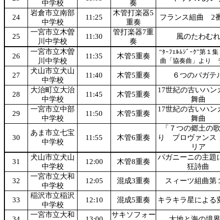
中学校
奏
岩倉市立南部
木管打楽器5
24
11:25
フランス組曲 2
中学校
重奏
一宮市立木曽
管打楽器7重
25
11:30
風のたわむ
川中学校
奏
一宮市立木曽
“ﾀｰﾌｪﾙﾑｼﾞｰｸ”第１
26
11:35
木管5重奏
川中学校
曲「協奏曲」より 
犬山市立犬山
27
11:40
木管5重奏
６つのバガテ
中学校
大治町立大治
17世紀の古いハン
28
11:45
木管5重奏
中学校
舞曲
一宮市立中部
17世紀の古いハン
29
11:50
木管5重奏
中学校
舞曲
「７つの郷土の
あま市立七宝
30
11:55
木管6重奏
り プロヴァンス
中学校
リア
犬山市立犬山
パガニーニの主題
31
12:00
木管8重奏
中学校
狂詩曲
一宮市立大和
32
12:05
混成3重奏
スィーツ組曲第
中学校
稲沢市立稲沢
33
12:10
混成5重奏
キラキラ星による
中学校
一宮市立大和
サキソフォー
34
13:00
大地と海の境