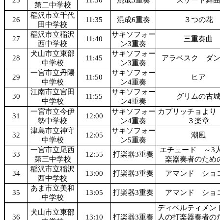
25
11:30
混成5重奏
スザート舞
第二中学校
稲沢市立千代
26
11:35
混成6重奏
３つの花
田中学校
稲沢市立稲沢
サキソフォー
27
11:40
三重奏曲
西中学校
ン3重奏
犬山市立東部
サキソフォー
28
11:45
アラベスク ダ
中学校
ン3重奏
一宮市立丹陽
サキソフォー
29
11:50
ヒア
中学校
ン4重奏
江南市立宮田
サキソフォー
30
11:55
グリムの古
中学校
ン4重奏
一宮市立今伊
サキソフォー
カプリッチョより
31
12:00
勢中学校
ン4重奏
３楽章
津島市立神守
サキソフォー
32
12:05
潮風
中学校
ン5重奏
一宮市立尾西
エチュード ～3
33
12:55
打楽器3重奏
第三中学校
楽器奏者のため
稲沢市立稲沢
34
13:00
打楽器3重奏
アマンド ショ
西中学校
あま市立美和
35
13:05
打楽器3重奏
アマンド ショ
中学校
ディベルティメン
犬山市立東部
36
13:10
打楽器3重奏
人の打楽器奏者の