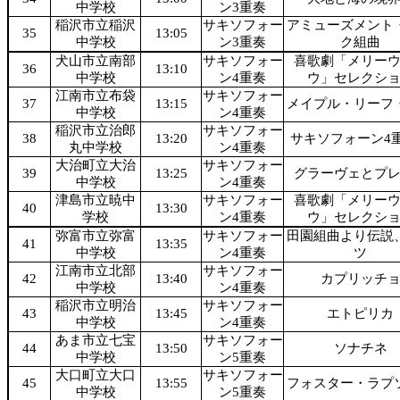
中学校
ン3重奏
稲沢市立稲沢
サキソフォー
アミューズメント
35
13:05
中学校
ン3重奏
ク組曲
犬山市立南部
サキソフォー
喜歌劇「メリー
36
13:10
中学校
ン4重奏
ウ」セレクシ
江南市立布袋
サキソフォー
37
13:15
メイプル・リーフ
中学校
ン4重奏
稲沢市立治郎
サキソフォー
38
13:20
サキソフォーン4
丸中学校
ン4重奏
大治町立大治
サキソフォー
39
13:25
グラーヴェとプ
中学校
ン4重奏
津島市立暁中
サキソフォー
喜歌劇「メリー
40
13:30
学校
ン4重奏
ウ」セレクシ
弥富市立弥富
サキソフォー
田園組曲より伝説
41
13:35
中学校
ン4重奏
ツ
江南市立北部
サキソフォー
42
13:40
カプリッチ
中学校
ン4重奏
稲沢市立明治
サキソフォー
43
13:45
エトピリカ
中学校
ン4重奏
あま市立七宝
サキソフォー
44
13:50
ソナチネ
中学校
ン5重奏
大口町立大口
サキソフォー
45
13:55
フォスター・ラプ
中学校
ン5重奏