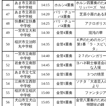
あま市立甚目
ホルン四重奏のた
46
14:15
ホルン4重奏
寺中学校
リッパーズ Vo
あま市立甚目
バリ・チュー
47
14:20
芝居小屋のある
寺中学校
バ4重奏
扶桑町立扶桑
バリ・チュー
48
14:25
アクロポリ
中学校
バ4重奏
一宮市立大和
49
14:30
金管4重奏
混沌の華
中学校
４声のためのカン
稲沢市立治郎
50
14:35
金管4重奏
第1番「ラ・スピ
丸中学校
タ」
一宮市立南部
51
14:40
金管4重奏
２７のハンガリ
中学校
岩倉市立南部
ヨハネ騎士修道会
52
14:45
金管4重奏
中学校
な入場
あま市立七宝
53
14:50
金管5重奏
３つの情景
中学校
江南市立西部
ソナタ「大道芸人
54
14:55
金管5重奏
中学校
より
稲沢市立稲沢
55
15:00
金管6重奏
ファンタジ
中学校
犬山市立犬山
金管八重奏のため
56
15:05
金管8重奏
中学校
明開化の鐘