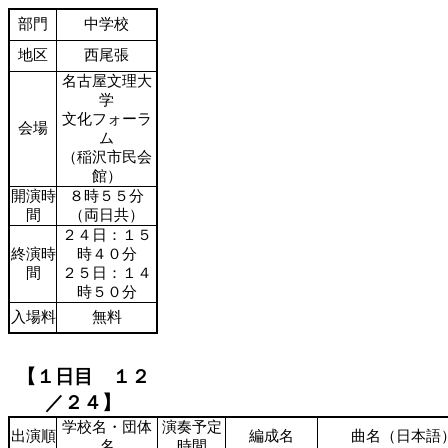
部門
中学校
地区
西尾張
名古屋文理大
学
文化フォーラ
会場
ム
（稲沢市民会
館）
開演時
８時５５分
間
（両日共）
２４日：１５
終演時
時４０分
間
２５日：１４
時５０分
入場料
無料
【１日目 １２
／２４】
学校名・団体
演奏予定
出演順
編成名
曲名（日本語
名
時間