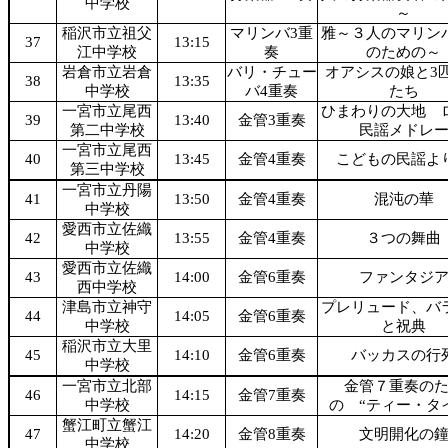
中学校
～
稲沢市立祖父
マリンバ3重
雅～３人のマリン
37
13:15
江中学校
奏
のための～
岩倉市立岩倉
バリ・チュー
オアシスの娘と3
38
13:35
中学校
バ4重奏
たち
一宮市立尾西
ひまわりの大地 
39
13:40
金管3重奏
第二中学校
民謡メドレ
一宮市立尾西
40
13:45
金管4重奏
こどもの民謡よ
第三中学校
一宮市立丹陽
41
13:50
金管4重奏
混沌の華
中学校
愛西市立佐織
42
13:55
金管4重奏
３つの舞曲
中学校
愛西市立佐織
43
14:00
金管6重奏
ファンタジ
西中学校
津島市立神守
プレリュード、バ
44
14:05
金管6重奏
中学校
と祝典
稲沢市立大里
45
14:10
金管6重奏
バッカスの行
中学校
一宮市立北部
金管７重奏の
46
14:15
金管7重奏
中学校
の “ティー・タ
蟹江町立蟹江
47
14:20
金管8重奏
文明開化の
中学校