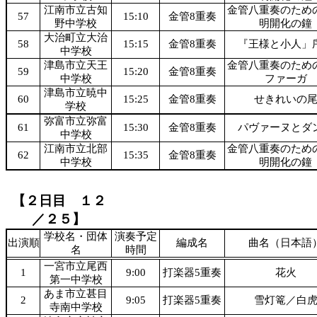
江南市立古知
金管八重奏のため
57
15:10
金管8重奏
野中学校
明開化の鐘
大治町立大治
58
15:15
金管8重奏
『王様と小人」
中学校
津島市立天王
金管八重奏のため
59
15:20
金管8重奏
中学校
ファーガ
津島市立暁中
60
15:25
金管8重奏
せきれいの
学校
弥富市立弥富
61
15:30
金管8重奏
パヴァーヌとダ
中学校
江南市立北部
金管八重奏のため
62
15:35
金管8重奏
中学校
明開化の鐘
【２日目 １２
／２５】
学校名・団体
演奏予定
出演順
編成名
曲名（日本語
名
時間
一宮市立尾西
1
9:00
打楽器5重奏
花火
第一中学校
あま市立甚目
2
9:05
打楽器5重奏
雪灯篭／白
寺南中学校