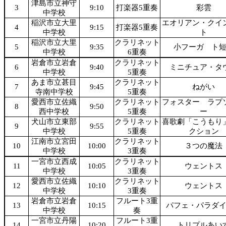
津島市立神守
3
9:10
打楽器5重奏
彩雲
中学校
稲沢市立大里
エオリアン・クイ
4
9:15
打楽器5重奏
中学校
ト
稲沢市立大里
クラリネット
5
9:35
小フーガ ト
中学校
6重奏
岩倉市立岩倉
クラリネット
6
9:40
ミニチュア・タ
中学校
5重奏
あま市立甚目
クラリネット
7
9:45
ねがい
寺南中学校
5重奏
愛西市立佐織
クラリネット
フォスター ラプ
8
9:50
西中学校
5重奏
ー
犬山市立東部
クラリネット
喜歌劇「こうもり
9
9:55
中学校
5重奏
クション
江南市立宮田
クラリネット
10
10:00
３つの魔法
中学校
3重奏
一宮市立西成
クラリネット
11
10:05
ウェントス
中学校
3重奏
愛西市立佐織
クラリネット
12
10:10
ウェントス
中学校
3重奏
岩倉市立岩倉
フルート3重
13
10:15
パフェ・パラダ
中学校
奏
一宮市立丹陽
フルート3重
14
10:20
トリプルあい