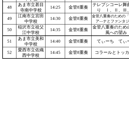
あま市立甚目
テレプシコーレ舞
48
14:25
金管8重奏
寺南中学校
り Ⅰ、Ⅱ、Ⅲ
江南市立宮田
金管八重奏のための
49
14:30
金管8重奏
中学校
ア―ナとファンタ
稲沢市立祖父
金管八重奏のため
50
14:35
金管8重奏
江中学校
風への望み
あま市立美和
51
14:40
金管8重奏
てぃーち てぃ
中学校
愛西市立佐織
52
14:45
金管8重奏
コラールとトッ
西中学校