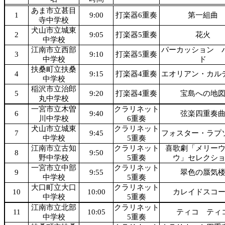
あま市立甚目
1
9:00
打楽器6重奏
第一組曲
寺中学校
犬山市立城東
2
9:05
打楽器5重奏
花火
中学校
江南市立西部
パーカッション 
3
9:10
打楽器5重奏
中学校
ド
扶桑町立扶桑
4
9:15
打楽器4重奏
エオリアン・カル
中学校
稲沢市立治郎
5
9:20
打楽器4重奏
宝島への地
丸中学校
一宮市立木曽
クラリネット
6
9:40
弦楽四重奏
川中学校
6重奏
犬山市立城東
クラリネット
7
9:45
フォスター・ラプ
中学校
5重奏
江南市立古知
クラリネット
喜歌劇「メリー
8
9:50
野中学校
5重奏
ウ」セレクシ
一宮市立中部
クラリネット
9
9:55
翠色の蜃気
中学校
5重奏
大口町立大口
クラリネット
10
10:00
カレイドスコ
中学校
5重奏
江南市立北部
クラリネット
11
10:05
ティコ ティ
中学校
5重奏