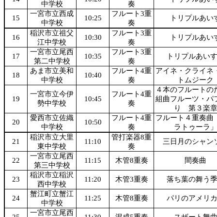
中学校
奏
一宮市立西成
フルート3重
15
10:25
トリプルあい
中学校
奏
稲沢市立祖父
フルート3重
16
10:30
トリプルあい
江中学校
奏
一宮市立尾西
フルート3重
17
10:35
トリプルあい
第二中学校
奏
あま市立美和
フルート4重
アイネ・クライネ
18
10:40
中学校
奏
トムジーク
４本のフルートの
一宮市立今伊
フルート4重
19
10:45
組曲フルーツ・パ
勢中学校
奏
り 第３楽
愛西市立佐織
フルート4重
フルート４重奏曲
20
10:50
中学校
奏
ラトゥーラ
稲沢市立大里
管打楽器8重
21
11:10
三日月のシャン
東中学校
奏
一宮市立尾西
22
11:15
木管8重奏
間奏曲
第三中学校
稲沢市立稲沢
23
11:20
木管3重奏
落ち葉の舞う
西中学校
蟹江町立蟹江
24
11:25
木管8重奏
パリのアメリ
中学校
一宮市立尾西