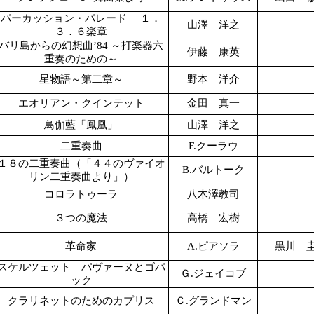
パーカッション・パレード １．
山澤 洋之
３．６楽章
バリ島からの幻想曲’84 ～打楽器六
伊藤 康英
重奏のための～
星物語～第二章～
野本 洋介
エオリアン・クインテット
金田 真一
鳥伽藍「鳳凰」
山澤 洋之
二重奏曲
F.クーラウ
１８の二重奏曲（「４４のヴァイオ
B.バルトーク
リン二重奏曲より」）
コロラトゥーラ
八木澤教司
３つの魔法
高橋 宏樹
革命家
A.ピアソラ
黒川 
スケルツェット パヴァーヌとゴパ
Ｇ.ジェイコブ
ック
クラリネットのためのカプリス
Ｃ.グランドマン