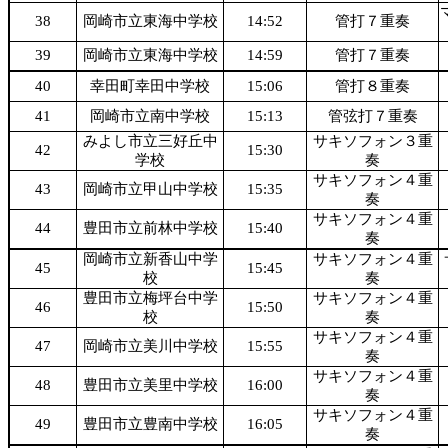
38
岡崎市立東海中学校
14:52
管打７重奏
39
岡崎市立東海中学校
14:59
管打７重奏
40
幸田町幸田中学校
15:06
管打８重奏
41
岡崎市立南中学校
15:13
管弦打７重奏
みよし市立三好丘中
サキソフォン３重
42
15:30
学校
奏
サキソフォン４重
43
岡崎市立甲山中学校
15:35
奏
サキソフォン４重
44
豊田市立前林中学校
15:40
奏
岡崎市立新香山中学
サキソフォン４重
45
15:45
校
奏
豊田市立梅坪台中学
サキソフォン４重
46
15:50
校
奏
サキソフォン４重
47
岡崎市立美川中学校
15:55
奏
サキソフォン４重
48
豊田市立美里中学校
16:00
奏
サキソフォン４重
49
豊田市立豊南中学校
16:05
奏