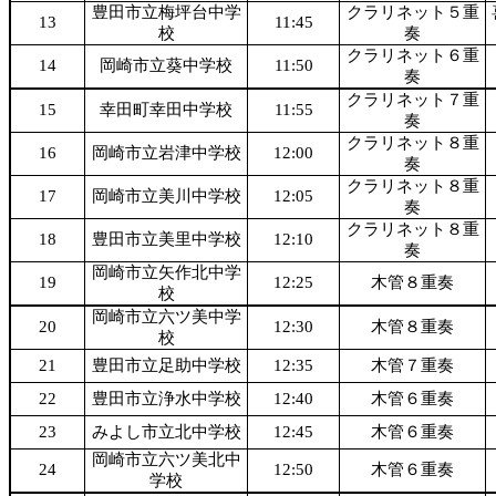
豊田市立梅坪台中学
クラリネット５重
13
11:45
校
奏
クラリネット６重
14
岡崎市立葵中学校
11:50
奏
クラリネット７重
15
幸田町幸田中学校
11:55
奏
クラリネット８重
16
岡崎市立岩津中学校
12:00
奏
クラリネット８重
17
岡崎市立美川中学校
12:05
奏
クラリネット８重
18
豊田市立美里中学校
12:10
奏
岡崎市立矢作北中学
19
12:25
木管８重奏
校
岡崎市立六ツ美中学
20
12:30
木管８重奏
校
21
豊田市立足助中学校
12:35
木管７重奏
22
豊田市立浄水中学校
12:40
木管６重奏
23
みよし市立北中学校
12:45
木管６重奏
岡崎市立六ツ美北中
24
12:50
木管６重奏
学校