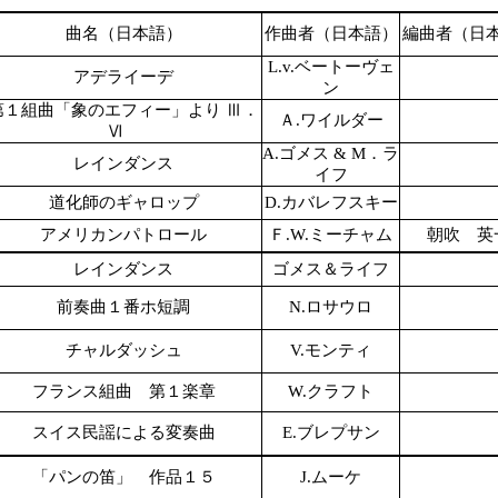
曲名（日本語）
作曲者（日本語）
編曲者（日
L.v.ベートーヴェ
アデライーデ
ン
第１組曲「象のエフィー」より Ⅲ．
Ａ.ワイルダー
Ⅵ
A.ゴメス & M．ラ
レインダンス
イフ
道化師のギャロップ
D.カバレフスキー
アメリカンパトロール
Ｆ.W.ミーチャム
朝吹 英
レインダンス
ゴメス＆ライフ
前奏曲１番ホ短調
N.ロサウロ
チャルダッシュ
V.モンティ
フランス組曲 第１楽章
W.クラフト
スイス民謡による変奏曲
E.ブレプサン
「パンの笛」 作品１５
J.ムーケ