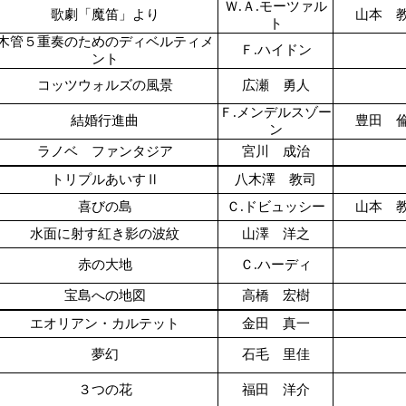
Ｗ.Ａ.モーツァル
歌劇「魔笛」より
山本 
ト
木管５重奏のためのディベルティメ
Ｆ.ハイドン
ント
コッツウォルズの風景
広瀬 勇人
Ｆ.メンデルスゾー
結婚行進曲
豊田 
ン
ラノベ ファンタジア
宮川 成治
トリプルあいすⅡ
八木澤 教司
喜びの島
Ｃ.ドビュッシー
山本 
水面に射す紅き影の波紋
山澤 洋之
赤の大地
Ｃ.ハーディ
宝島への地図
高橋 宏樹
エオリアン・カルテット
金田 真一
夢幻
石毛 里佳
３つの花
福田 洋介