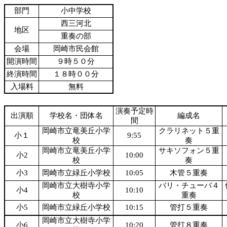
部門
小中学校
西三河北
地区
重奏の部
会場
岡崎市民会館
開演時間
９時５０分
終演時間
１８時００分
入場料
無料
演奏予定時
出演順
学校名・団体名
編成名
間
岡崎市立竜美丘小学
クラリネット５重
小１
9:55
校
奏
岡崎市立竜美丘小学
サキソフォン５重
小2
10:00
校
奏
小3
岡崎市立緑丘小学校
10:05
木管５重奏
岡崎市立大樹寺小学
バリ・チューバ４
小4
10:10
校
重奏
小5
岡崎市立緑丘小学校
10:15
管打５重奏
岡崎市立大樹寺小学
小6
10:20
管打８重奏