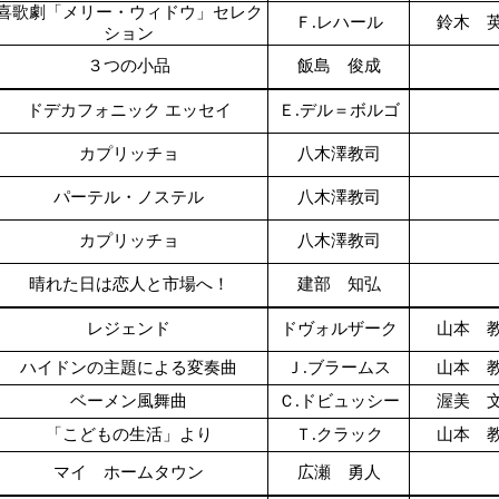
喜歌劇「メリー・ウィドウ」セレク
Ｆ.レハール
鈴木 
ション
３つの小品
飯島 俊成
ドデカフォニック エッセイ
Ｅ.デル＝ボルゴ
カプリッチョ
八木澤教司
パーテル・ノステル
八木澤教司
カプリッチョ
八木澤教司
晴れた日は恋人と市場へ！
建部 知弘
レジェンド
ドヴォルザーク
山本 
ハイドンの主題による変奏曲
Ｊ.ブラームス
山本 
ベーメン風舞曲
Ｃ.ドビュッシー
渥美 
「こどもの生活」より
Ｔ.クラック
山本 
マイ ホームタウン
広瀬 勇人