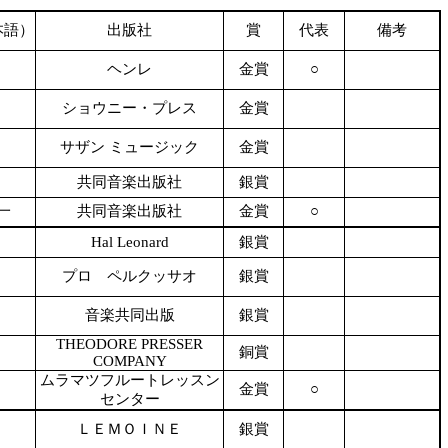
本語）
出版社
賞
代表
備考
ヘンレ
金賞
○
ショウニー・プレス
金賞
サザン ミュージック
金賞
共同音楽出版社
銀賞
一
共同音楽出版社
金賞
○
Hal Leonard
銀賞
プロ ペルクッサオ
銀賞
音楽共同出版
銀賞
THEODORE PRESSER
銅賞
COMPANY
ムラマツフルートレッスン
金賞
○
センター
ＬＥＭＯＩＮＥ
銀賞