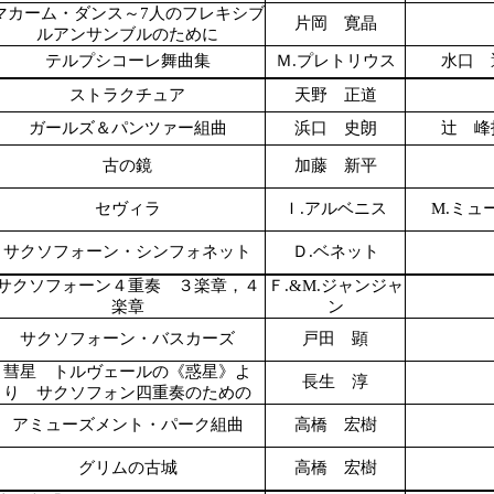
マカーム・ダンス～7人のフレキシブ
片岡 寛晶
ルアンサンブルのために
テルプシコーレ舞曲集
Ｍ.プレトリウス
水口 
ストラクチュア
天野 正道
ガールズ＆パンツァー組曲
浜口 史朗
辻 峰
古の鏡
加藤 新平
セヴィラ
Ｉ.アルベニス
M.ミュ
サクソフォーン・シンフォネット
Ｄ.ベネット
サクソフォーン４重奏 ３楽章，４
Ｆ.&M.ジャンジャ
楽章
ン
サクソフォーン・バスカーズ
戸田 顕
彗星 トルヴェールの《惑星》よ
長生 淳
り サクソフォン四重奏のための
アミューズメント・パーク組曲
高橋 宏樹
グリムの古城
高橋 宏樹