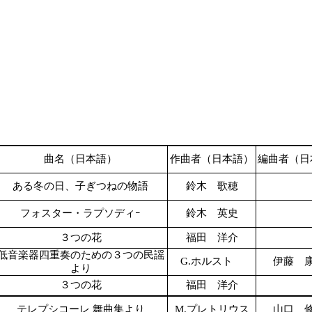
曲名（日本語）
作曲者（日本語）
編曲者（日
ある冬の日、子ぎつねの物語
鈴木 歌穂
フォスター・ラプソディｰ
鈴木 英史
３つの花
福田 洋介
低音楽器四重奏のための３つの民謡
G.ホルスト
伊藤 
より
３つの花
福田 洋介
テレプシコーレ 舞曲集より
M.プレトリウス
山口 