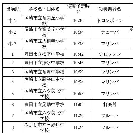
演奏予定時
出演順
学校名・団体名
独奏楽器名
間
岡崎市立竜美丘小学
小１
10:30
トロンボーン
校
岡崎市立竜美丘小学
小２
10:34
テューバ
校
岡崎市立大樹寺小学
小３
10:38
マリンバ
校
1
豊田市立松平中学校
10:42
シロフォン
2
豊田市立浄水中学校
10:46
マリンバ
3
岡崎市立竜海中学校
10:50
マリンバ
岡崎市立新香山中学
4
10:54
マリンバ
校
岡崎市立六ツ美北中
5
10:58
マリンバ
学校
6
豊田市立足助中学校
11:02
打楽器
岡崎市立六ツ美北中
7
11:20
フルート
学校
みよし市立三好丘中
8
11:24
フルート
学校