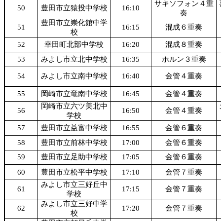
サキソフォン４重
50
豊田市立猿投中学校
16:10
奏
豊田市立崇化館中学
51
16:15
混成６重奏
校
52
幸田町北部中学校
16:20
混成８重奏
53
みよし市立北中学校
16:35
ホルン３重奏
54
みよし市立南中学校
16:40
金管４重奏
55
岡崎市立竜南中学校
16:45
金管４重奏
岡崎市立六ツ美北中
56
16:50
金管４重奏
学校
57
豊田市立益富中学校
16:55
金管６重奏
58
豊田市立前林中学校
17:00
金管６重奏
59
豊田市立足助中学校
17:05
金管６重奏
60
豊田市立松平中学校
17:10
金管７重奏
みよし市立三好丘中
61
17:15
金管７重奏
学校
みよし市立三好中学
62
17:20
金管７重奏
校