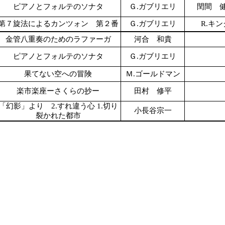
ピアノとフォルテのソナタ
Ｇ.ガブリエリ
閏間 
第７旋法によるカンツォン 第２番
Ｇ.ガブリエリ
R.キン
金管八重奏のためのラファーガ
河合 和貴
ピアノとフォルテのソナタ
Ｇ.ガブリエリ
果てない空への冒険
Ｍ.ゴールドマン
楽市楽座ーさくらの抄ー
田村 修平
「幻影」より 2.すれ違う心 1.切り
小長谷宗一
裂かれた都市