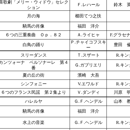
喜歌劇「メリー・ウィドウ」セレク
Ｆ.レハール
鈴木 
ション
月の海
櫛田てつ之扶
騎馬の肖像
福田 洋介
６つの三重奏曲 Ｏｐ．８２
Ａ.ライヒャ
F.グラセ
Ｐ.チャイコフスキ
白鳥の踊り
豊田 
ー
スリーダンス
Ｔ.スザート
R.キン
カンツォーナ ペルソナーレ 第４
Ｇ.ガブリエリ
R.キン
番
夏の丘の街
濱崎 大吾
シンフォニー
V.エワルド
R.キン
６つのフランス民謡 第２集より
Ｖ.ダンディ
川原 
ハレルヤ
Ｇ.Ｆ.ヘンデル
山本 
騎馬の肖像
福田 洋介
水上の音楽
Ｇ.Ｆ.ヘンデル
R.キン