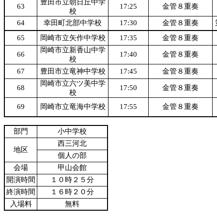
豊田市立朝日丘中学
63
17:25
金管８重奏
校
64
幸田町北部中学校
17:30
金管８重奏
65
岡崎市立矢作中学校
17:35
金管８重奏
岡崎市立新香山中学
66
17:40
金管８重奏
校
67
豊田市立竜神中学校
17:45
金管８重奏
岡崎市立六ツ美中学
68
17:50
金管８重奏
校
69
岡崎市立竜海中学校
17:55
金管８重奏
部門
小中学校
西三河北
地区
個人の部
会場
甲山会館
開演時間
１０時２５分
終演時間
１６時２０分
入場料
無料