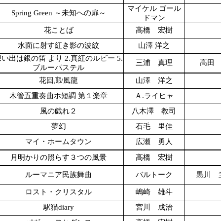
マイケル ゴール
Spring Green ～未知への扉～
ドマン
花ことば
高橋 宏樹
水面に射す紅き影の波紋
山澤 洋之
い出は銀の笛 より 2.真紅のルビー 5.
三浦 真理
高田
ブルーパステル
花回廊/風龍
山澤 洋之
木管五重奏曲ホ短調 第１楽章
Ａ.ライヒャ
風の戯れ２
八木澤 教司
夢幻
石毛 里佳
マイ・ホームタウン
広瀬 勇人
月明かりの照らす３つの風景
高橋 宏樹
ルーマニア民族舞曲
バルトーク
黒川 
ロスト・クリスタル
嶋崎 雄斗
駅猫diary
宮川 成治