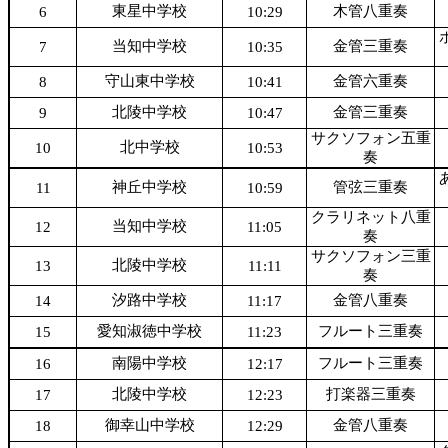
東星中学校
木管八重奏
6
10:29
当知中学校
金管三重奏
7
10:35
守山東中学校
金管六重奏
8
10:41
北陵中学校
金管三重奏
9
10:47
サクソフォン五重
北中学校
10
10:53
奏
神丘中学校
管弦三重奏
11
10:59
クラリネット八重
当知中学校
12
11:05
奏
サクソフォン三重
北陵中学校
13
11:11
奏
汐路中学校
金管八重奏
14
11:17
愛知淑徳中学校
フルート三重奏
15
11:23
南陽中学校
フルート三重奏
16
12:17
北陵中学校
打楽器三重奏
17
12:23
御幸山中学校
金管八重奏
18
12:29