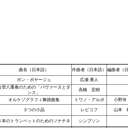
曲名（日本語）
作曲者（日本語）
編曲者（
ボン・ボヤージュ
広瀬 勇人
金管八重奏のための「パヴァーヌとダ
高橋 宏樹
ンス」
オルケゾグラフィ舞踏曲集
トワノ・アルボ
小野寺
３つの小品
レビコフ
山本 
４本のトランペットのためのソナチネ
シンプソン