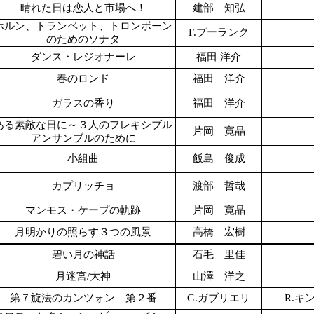
晴れた日は恋人と市場へ！
建部 知弘
ホルン、トランペット、トロンボーン
F.プーランク
のためのソナタ
ダンス・レジオナーレ
福田 洋介
春のロンド
福田 洋介
ガラスの香り
福田 洋介
ある素敵な日に～３人のフレキシブル
片岡 寛晶
アンサンブルのために
小組曲
飯島 俊成
カプリッチョ
渡部 哲哉
マンモス・ケープの軌跡
片岡 寛晶
月明かりの照らす３つの風景
高橋 宏樹
碧い月の神話
石毛 里佳
月迷宮/大神
山澤 洋之
第７旋法のカンツォン 第２番
G.ガブリエリ
R.キ