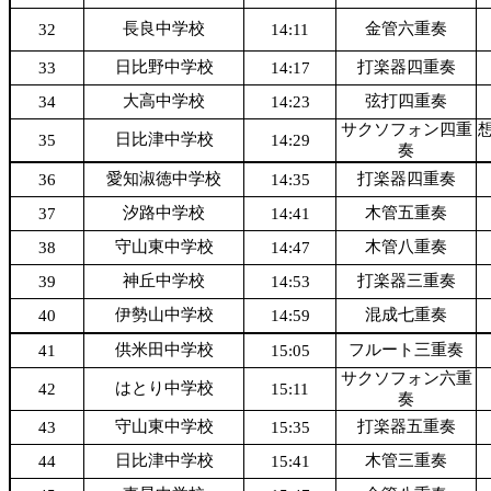
長良中学校
金管六重奏
32
14:11
日比野中学校
打楽器四重奏
33
14:17
大高中学校
弦打四重奏
34
14:23
サクソフォン四重
想
日比津中学校
35
14:29
奏
愛知淑徳中学校
打楽器四重奏
36
14:35
汐路中学校
木管五重奏
37
14:41
守山東中学校
木管八重奏
38
14:47
神丘中学校
打楽器三重奏
39
14:53
伊勢山中学校
混成七重奏
40
14:59
供米田中学校
フルート三重奏
41
15:05
サクソフォン六重
はとり中学校
42
15:11
奏
守山東中学校
打楽器五重奏
43
15:35
日比津中学校
木管三重奏
44
15:41