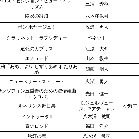
クロス・セクション・ビュー・イン・
三浦 秀秋
リズム
陽炎の舞踏
八木澤教司
ボン ボヤージュ！
広瀬 勇人
クラリネット・ラプソディー
ベネット
道化のカプリス
江原 大介
エチュード
山本 教生
組曲「あめ」より しずくあめ わたりあ
鶴薗 明人
め
ニューベリー・ストリート
広瀬 勇人
サクソフォン五重奏のための叙情組曲
光田 健一
「エウロパ」
C.ジェルヴェー
ルネサンス舞曲集
小野寺
ズ、P.アテニャン
イントラーダII
八木澤 教司
春のロンド
福田 洋介
秋紅の舞
八木澤 教司