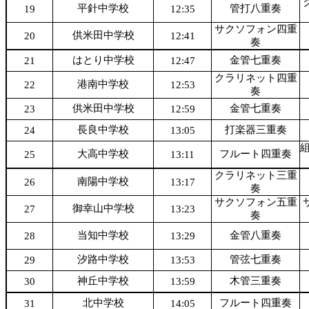
平針中学校
管打八重奏
19
12:35
サクソフォン四重
供米田中学校
20
12:41
奏
はとり中学校
金管七重奏
21
12:47
クラリネット四重
港南中学校
22
12:53
奏
供米田中学校
金管七重奏
23
12:59
長良中学校
打楽器三重奏
24
13:05
大高中学校
フルート四重奏
25
13:11
クラリネット三重
南陽中学校
26
13:17
奏
サクソフォン五重
御幸山中学校
27
13:23
奏
当知中学校
金管八重奏
28
13:29
汐路中学校
管弦七重奏
29
13:53
神丘中学校
木管三重奏
30
13:59
北中学校
フルート四重奏
31
14:05