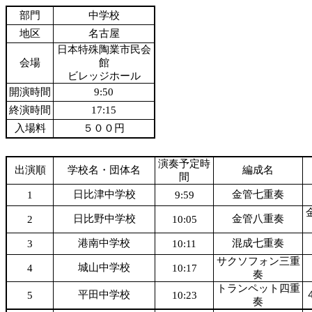
部門
中学校
地区
名古屋
日本特殊陶業市民会
会場
館
ビレッジホール
開演時間
9:50
終演時間
17:15
入場料
５００円
演奏予定時
出演順
学校名・団体名
編成名
間
日比津中学校
金管七重奏
1
9:59
日比野中学校
金管八重奏
2
10:05
港南中学校
混成七重奏
3
10:11
サクソフォン三重
城山中学校
4
10:17
奏
トランペット四重
平田中学校
5
10:23
奏