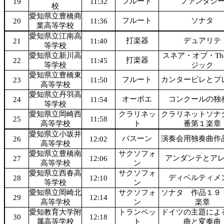
フルート
ファンタジ
19
11:32
校
愛知県立豊橋商
フルート
ソナタ
20
11:36
業高等学校
愛知県立江南高
打楽器
デュアリテ
21
11:40
等学校
愛知県立新川高
スネア・オブ・Th
打楽器
22
11:45
等学校
ジック
愛知県立豊橋東
フルート
カンタービレとプ
23
11:50
高等学校
愛知県立丹羽高
オーボエ
コンクールの独
24
11:54
等学校
愛知県立岡崎西
クラリネッ
クラリネットソナ
25
11:58
高等学校
ト
番第１楽章
愛知県立小坂井
バスーン
演奏会用独奏曲作
26
12:02
高等学校
愛知県立豊橋南
サクソフォ
アンダンテとア
27
12:06
高等学校
ン
愛知県立西春高
サクソフォ
ディベルティメ
28
12:10
等学校
ン
愛知県立岡崎北
サクソフォ
ソナタ 作品１９
29
12:14
高等学校
ン
楽章
愛知教育大学附
トランペッ
ドイツの主題によ
30
12:18
属高等学校
ト
曲と変奏曲