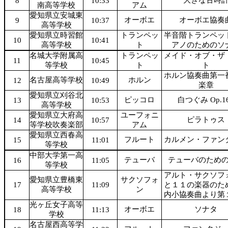
大きな古時
8
10:33
南高等学校
アム
愛知県立安城東
オーボエ
オーボエ協奏
9
10:37
高等学校
愛知県立時習館
トランペッ
半音階トランペッ
10
10:41
高等学校
ト
アノのためのソ
名城大学附属高
トランペッ
メイド・オブ・ザ
11
10:45
等学校
ト
ト
ホルン協奏曲第一
名古屋高等学校
ホルン
12
10:49
楽章
愛知県立刈谷北
ピッコロ
白つぐみ Op.1
13
10:53
高等学校
愛知県立大府高
ユーフォニ
ピラトゥス
14
10:57
等学校吹奏楽部
アム
愛知県立西春高
フルート
カルメン・ファン
15
11:01
等学校
中部大学第一高
テューバ
テューバのため
16
11:05
等学校
アルト・サクソフ
愛知県立豊橋東
サクソフォ
17
11:09
と１１の楽器のた
高等学校
ン
内小協奏曲より第
光ヶ丘女子高等
オーボエ
ソナタ
18
11:13
学校
名古屋西高等学