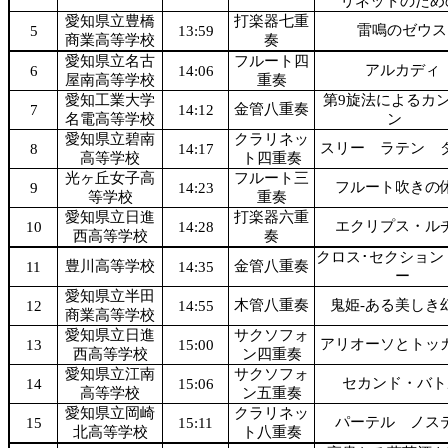
リネットのため
愛知県立豊橋
打楽器七重
雷鳴のゼウス
5
13:59
商業高等学校
奏
愛知県立名古
フルート四
アルカディ
6
14:06
屋南高等学校
重奏
愛知工業大学
第9旋法によるカ
金管八重奏
7
14:12
名電高等学校
ン
愛知県立碧南
クラリネッ
スリー ラテン 
8
14:17
高等学校
ト四重奏
光ヶ丘女子高
フルート三
フルート吹きの
9
14:23
等学校
重奏
愛知県立日進
打楽器六重
エクリプス・ル
10
14:28
西高等学校
奏
クロス･セクション
豊川高等学校
金管八重奏
11
14:35
ー
愛知県立半田
木管八重奏
鬼姫-ある美しき
12
14:55
商業高等学校
愛知県立日進
サクソフォ
アリオーソとトッ
13
15:00
西高等学校
ン四重奏
愛知県立江南
サクソフォ
セカンド・バト
14
15:06
高等学校
ン五重奏
愛知県立岡崎
クラリネッ
パーテル ノス
15
15:11
北高等学校
ト八重奏