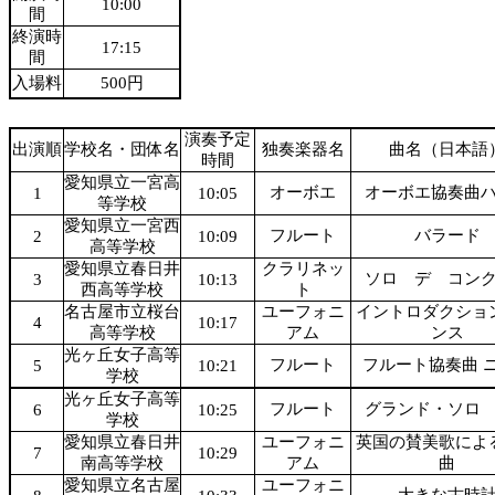
10:00
間
終演時
17:15
間
入場料
500円
演奏予定
出演順
学校名・団体名
独奏楽器名
曲名（日本語
時間
愛知県立一宮高
オーボエ
オーボエ協奏曲
1
10:05
等学校
愛知県立一宮西
フルート
バラード
2
10:09
高等学校
愛知県立春日井
クラリネッ
ソロ デ コン
3
10:13
西高等学校
ト
名古屋市立桜台
ユーフォニ
イントロダクショ
4
10:17
高等学校
アム
ンス
光ヶ丘女子高等
フルート
フルート協奏曲 
5
10:21
学校
光ヶ丘女子高等
フルート
グランド・ソロ
6
10:25
学校
愛知県立春日井
ユーフォニ
英国の賛美歌によ
7
10:29
南高等学校
アム
曲
愛知県立名古屋
ユーフォニ