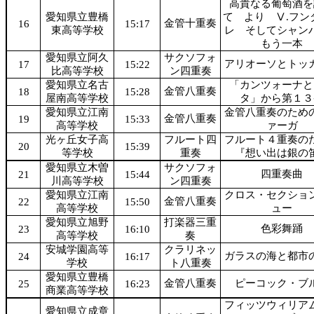
高貴なる葡萄酒を
愛知県立豊橋
て より Ⅴ.フン
金管十重奏
16
15:17
東高等学校
レ そしてシャン
もう一本
愛知県立阿久
サクソフォ
アリオーソとトッ
17
15:22
比高等学校
ン四重奏
愛知県立名古
「カンツォーナと
金管八重奏
18
15:28
屋南高等学校
タ」から第１３
愛知県立江南
金管八重奏のため
金管八重奏
19
15:33
高等学校
ァーガ
光ヶ丘女子高
フルート四
フルート４重奏の
20
15:39
等学校
重奏
『想い出は銀の
愛知県立木曽
サクソフォ
四重奏曲
21
15:44
川高等学校
ン四重奏
愛知県立江南
クロス・セクショ
金管八重奏
22
15:50
高等学校
ュー
愛知県立旭野
打楽器三重
色彩舞踊
23
16:10
高等学校
奏
安城学園高等
クラリネッ
ガラスの海と都市
24
16:17
学校
ト八重奏
愛知県立豊橋
金管八重奏
ピーコック・ブ
25
16:23
商業高等学校
フィッツウィリア
愛知県立成章