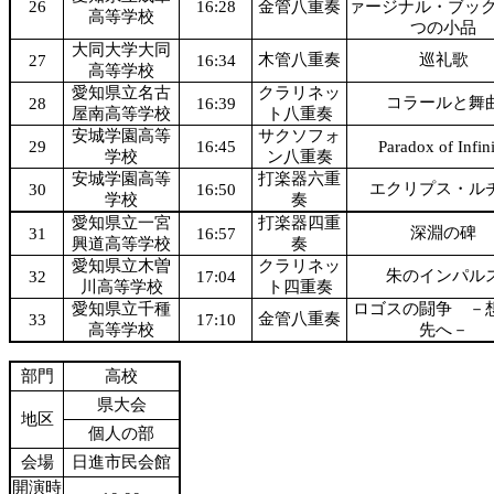
26
16:28
金管八重奏
ァージナル・ブック
高等学校
つの小品
大同大学大同
木管八重奏
巡礼歌
27
16:34
高等学校
愛知県立名古
クラリネッ
コラールと舞
28
16:39
屋南高等学校
ト八重奏
安城学園高等
サクソフォ
29
16:45
Paradox of Infin
学校
ン八重奏
安城学園高等
打楽器六重
エクリプス・ル
30
16:50
学校
奏
愛知県立一宮
打楽器四重
深淵の碑
31
16:57
興道高等学校
奏
愛知県立木曽
クラリネッ
朱のインパル
32
17:04
川高等学校
ト四重奏
愛知県立千種
ロゴスの闘争 －
金管八重奏
33
17:10
高等学校
先へ－
部門
高校
県大会
地区
個人の部
会場
日進市民会館
開演時