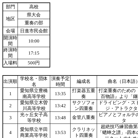
部門
高校
県大会
地区
重奏の部
会場
日進市民会館
開演時
10:00
間
終演時
17:15
間
入場料
500円
学校名・団体
演奏予定
出演順
編成名
曲名（日本語
名
時間
愛知県立豊橋
打楽器五重
打楽重奏のための
1
13:35
南高等学校
奏
百物語』より「鎌
愛知県立木曽
サクソフォ
ドライビング・ス
2
13:42
川高等学校
ン四重奏
ジ・アトラクタ
光ヶ丘女子高
ピアノとフォルテ
金管八重奏
3
13:48
等学校
タ
超絶技巧練習曲第
愛知県立半田
クラリネッ
4
13:53
「蟋蟀之譜」-四本
商業高等学校
ト四重奏