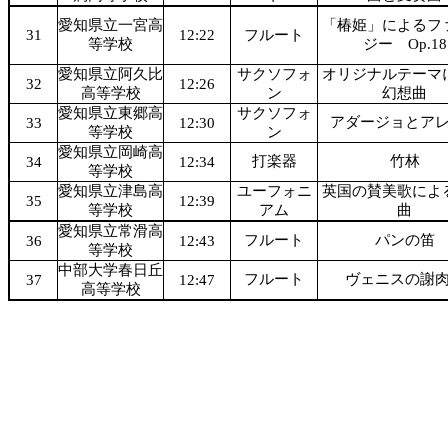
愛知県立一宮高
「椿姫」によるフ
31
12:22
フルート
等学校
ジー Op.18
愛知県立阿久比
サクソフォ
オリジナルテーマ
32
12:26
高等学校
ン
幻想曲
愛知県立東郷高
サクソフォ
アダージョとア
33
12:30
等学校
ン
愛知県立岡崎高
打楽器
竹林
34
12:34
等学校
愛知県立津島高
ユーフォニ
英国の賛美歌によ
35
12:39
等学校
アム
曲
愛知県立常滑高
フルート
パンの笛
36
12:43
等学校
中部大学春日丘
フルート
ヴェニスの謝
37
12:47
高等学校