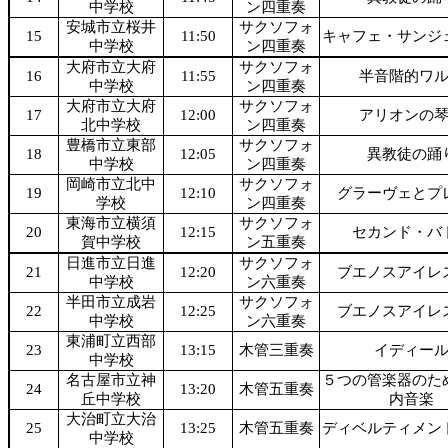
中学校
ン四重奏
安城市立桜井
サクソフォ
15
11:50
キャフェ・サンジ
中学校
ン四重奏
大府市立大府
サクソフォ
16
11:55
半音階的ワ
中学校
ン四重奏
大府市立大府
サクソフォ
17
12:00
アリオンの
北中学校
ン四重奏
豊橋市立東部
サクソフォ
18
12:05
異教徒の踊
中学校
ン四重奏
岡崎市立北中
サクソフォ
19
12:10
グラーヴェとプ
学校
ン四重奏
東海市立横須
サクソフォ
20
12:15
セカンド・バ
賀中学校
ン五重奏
日進市立日進
サクソフォ
21
12:20
ブエノスアイレ
中学校
ン六重奏
半田市立成岩
サクソフォ
22
12:25
ブエノスアイレ
中学校
ン六重奏
東浦町立西部
23
13:15
木管三重奏
イディー
中学校
名古屋市立神
５つの管楽器のた
24
13:20
木管五重奏
丘中学校
内音楽
大治町立大治
25
13:25
木管五重奏
ディベルティメン
中学校