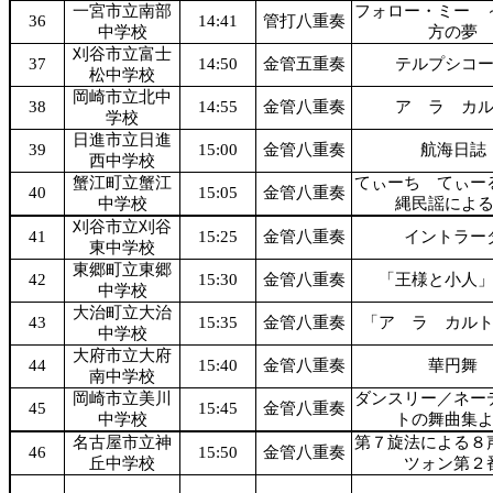
一宮市立南部
フォロー・ミー 
36
14:41
管打八重奏
中学校
方の夢
刈谷市立富士
37
14:50
金管五重奏
テルプシコ
松中学校
岡崎市立北中
38
14:55
金管八重奏
ア ラ カ
学校
日進市立日進
39
15:00
金管八重奏
航海日誌
西中学校
蟹江町立蟹江
てぃーち てぃー
40
15:05
金管八重奏
中学校
縄民謡によ
刈谷市立刈谷
41
15:25
金管八重奏
イントラー
東中学校
東郷町立東郷
42
15:30
金管八重奏
「王様と小人
中学校
大治町立大治
43
15:35
金管八重奏
「ア ラ カル
中学校
大府市立大府
44
15:40
金管八重奏
華円舞
南中学校
岡崎市立美川
ダンスリー／ネー
45
15:45
金管八重奏
中学校
トの舞曲集
名古屋市立神
第７旋法による８
46
15:50
金管八重奏
丘中学校
ツォン第２