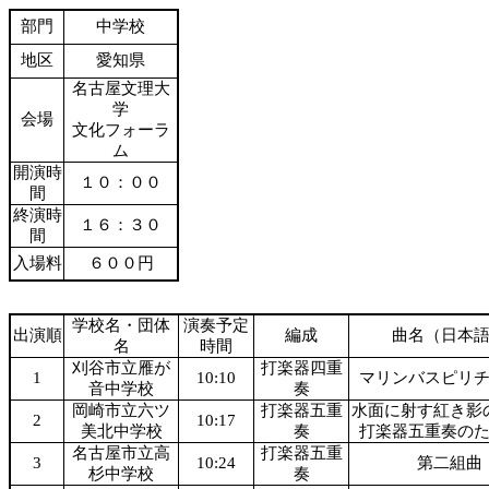
部門
中学校
地区
愛知県
名古屋文理大
学
会場
文化フォーラ
ム
開演時
１０：００
間
終演時
１６：３０
間
入場料
６００円
学校名・団体
演奏予定
出演順
編成
曲名（日本
名
時間
刈谷市立雁が
打楽器四重
1
10:10
マリンバスピリ
音中学校
奏
岡崎市立六ツ
打楽器五重
水面に射す紅き影
2
10:17
美北中学校
奏
打楽器五重奏の
名古屋市立高
打楽器五重
3
10:24
第二組曲
杉中学校
奏