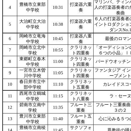
マリンバ、ティン
豊橋市立東部
打楽器六重
4
10:31
人の打楽器奏者の
中学校
奏
奏曲
６人の打楽器奏者
大治町立大治
打楽器六重
5
10:38
イントロダクショ
中学校
奏
ダンスNo.
岡崎市立竜海
打楽器八重
6
10:45
最後のロマ
中学校
奏
岡崎市立北中
クラリネッ
「オーディション
7
10:55
学校
ト四重奏
６つの小品」Ⅰ
東郷町立春木
クラリネッ
8
11:00
バードウオッチン
中学校
ト四重奏
一宮市立木曽
クラリネッ
ファンタジア イン
9
11:05
川中学校
ト四重奏
ーブメン
春日井市立中
クラリネッ
10
11:10
カレイドスコ
部中学校
ト五重奏
西尾市立鶴城
クラリネッ
11
11:15
ラ・セー
中学校
ト八重奏
碧南市立南中
フルート三
フルート三重奏曲
12
11:35
学校
重奏
３の２
豊川市立東部
フルート五
13
11:40
心に沁みる５つ
中学校
重奏
豊橋市立南稜
サクソフォ
14
11:45
異教徒の踊