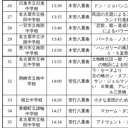
日進市立日進
26
13:30
木管八重奏
ドン・ジョバン
中学校
名古屋市立植
民謡の主題による
27
13:35
木管八重奏
田中学校
ランド行進
一宮市立南部
「悲歌」能～道成
28
13:40
木管八重奏
中学校
によるバラ
名古屋市立汐
29
13:45
木管八重奏
パーテル・ノス
路中学校
豊川市立南部
「ハンガリーの風
30
13:50
木管八重奏
中学校
１・５楽
名古屋市立神
土蜘蛛伝説～能「
31
13:55
木管八重奏
丘中学校
の物語による
ラ・セーヌより 
古の橋ポン・ヌフ
岡崎市立南中
32
14:00
管弦八重奏
サン・ジェルマ
学校
い Ⅲ華麗、アレ
ル三世橋
33
桜丘中学校
14:20
管打八重奏
小さな楽団のた
東郷町立諸輪
34
14:27
管打八重奏
マカーム・ダ
中学校
名古屋市立植
35
14:34
管打八重奏
アドヴェント・
田中学校