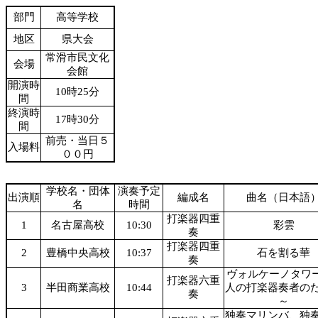
部門
高等学校
地区
県大会
常滑市民文化
会場
会館
開演時
10時25分
間
終演時
17時30分
間
前売・当日５
入場料
００円
学校名・団体
演奏予定
出演順
編成名
曲名（日本語
名
時間
打楽器四重
1
名古屋高校
10:30
彩雲
奏
打楽器四重
2
豊橋中央高校
10:37
石を割る華
奏
ヴォルケーノタワー
打楽器六重
3
半田商業高校
10:44
人の打楽器奏者の
奏
～
独奏マリンバ、独