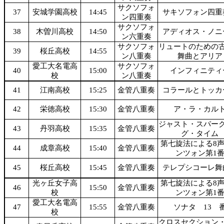
サクソフォ
37
安城学園高校
14:45
サキソフォン四重
ン四重奏
サクソフォ
38
木曽川高校
14:50
アディオス・ノニ
ン六重奏
サクソフォ
リュートのための
39
桜丘高校
14:55
ン八重奏
舞曲とアリア
愛工大名電高
サクソフォ
40
15:00
インフィニティ
校
ン八重奏
41
江南高校
15:25
金管八重奏
コラールとトッカ
42
栄徳高校
15:30
金管八重奏
ア・ラ・カル
ジャスト・スパー
43
丹羽高校
15:35
金管八重奏
グ・タイム
第七旋法による8
44
成章高校
15:40
金管八重奏
ンツォン第1
45
桜丘高校
15:45
金管八重奏
テレプシコーレ舞
光ヶ丘女子高
第七旋法による8
46
15:50
金管八重奏
校
ンツォン第1
愛工大名電高
47
15:55
金管八重奏
ソナタ 13 
校
クロスセクション