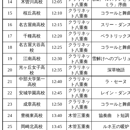
14
木曽川高校
12:05
ト八重奏
ミラ」序曲
クラリネッ
15
桜丘高校
12:10
コラールと舞
ト八重奏
クラリネッ
16
名古屋南高校
12:15
スリー・ダン
ト八重奏
クラリネッ
17
千種高校
12:20
ベラトリック
ト八重奏
名古屋大谷高
クラリネッ
18
12:25
コラールと舞
校
ト八重奏
クラリネッ
19
江南高校
12:30
雪解けへのプレリ
ト八重奏
光ヶ丘女子高
クラリネッ
20
12:35
深草物語
校
ト八重奏
中部大学第一
クラリネッ
21
12:40
ラ・セーヌ
高校
ト八重奏
クラリネッ
22
安城学園高校
12:45
レイン・ダン
ト八重奏
クラリネッ
23
成章高校
12:50
コラールと舞
ト八重奏
24
豊橋東高校
13:40
木管三重奏
協奏曲 ト短
25
岡崎北高校
13:45
木管五重奏
ルネ王の暖炉