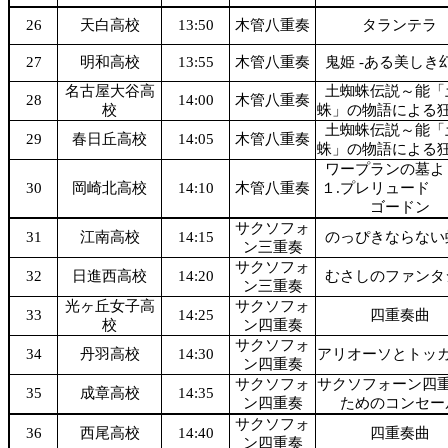
26
天白高校
13:50
木管八重奏
タランテラ
27
明和高校
13:55
木管八重奏
鬼姫 -ある美しき
名古屋大谷高
土蜘蛛伝説～能「
28
14:00
木管八重奏
校
蛛」の物語による
土蜘蛛伝説～能「
29
春日丘高校
14:05
木管八重奏
蛛」の物語による
ワープランの墓
30
岡崎北高校
14:10
木管八重奏
１.プレリュード 
ゴードン
サクソフォ
31
江南高校
14:15
のっぴきならない
ン三重奏
サクソフォ
32
日進西高校
14:20
むさしのファンタ
ン三重奏
光ヶ丘女子高
サクソフォ
33
14:25
四重奏曲
校
ン四重奏
サクソフォ
34
丹羽高校
14:30
アリオーソとトッ
ン四重奏
サクソフォ
サクソフォーン四
35
成章高校
14:35
ン四重奏
ためのコンセー
サクソフォ
36
西尾高校
14:40
四重奏曲
ン四重奏