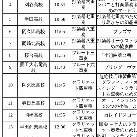
打楽器六重
4
刈谷高校
10:51
ンパニと打楽器奏
奏
めのマートラ
打楽器七重
打楽器七重奏のた
5
半田高校
10:58
奏
リ島からの幻想
打楽器八重
6
阿久比高校
11:05
プラズマ
奏
打楽器八重
打楽器オーケスト
7
岡崎北高校
11:12
奏
めの協奏曲
フルート三
8
桜台高校
11:35
「小組曲第２番」
重奏
愛工大名電高
フルート六
9
11:40
ブリンダーヴァ
校
重奏
超絶技巧練習曲第
クラリネッ
「グラフィティ・
10
阿久比高校
11:45
ト四重奏
スイング」～クラ
ト四重奏のため
クラリネッ
「オーディション
11
春日丘高校
11:50
ト四重奏
の6つの小品」
クラリネッ
12
岡崎高校
11:55
カレイドスコー
ト五重奏
クラリネッ
嵐影 ～七人のク
13
半田商業高校
12:00
ト七重奏
ット奏者のため
クラリネッ
歌劇「ルスランと