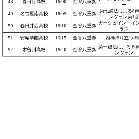
48
春日丘高校
16:00
金管八重奏
ー
第七旋法による8
49
名古屋南高校
16:05
金管八重奏
ンツォン第1
ガーシュイン・イ
50
春日井西高校
16:10
金管八重奏
ラス
51
安城学園高校
16:15
金管八重奏
四神降り立つ街
第一旋法による８
52
木曽川高校
16:20
金管八重奏
ンツォン