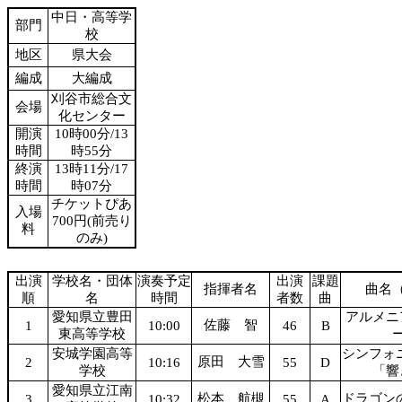
中日・高等学
部門
校
地区
県大会
編成
大編成
刈谷市総合文
会場
化センター
開演
10時00分/13
時間
時55分
終演
13時11分/17
時間
時07分
チケットぴあ
入場
700円(前売り
料
のみ)
出演
学校名・団体
演奏予定
出演
課題
指揮者名
曲名
順
名
時間
者数
曲
愛知県立豊田
アルメニ
佐藤 智
1
10:00
46
B
東高等学校
安城学園高等
シンフォ
原田 大雪
2
10:16
55
D
学校
「響
愛知県立江南
松本 航槻
ドラゴンの
3
10:32
55
A