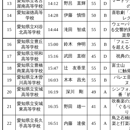
愛知県立名古
マードッ
野呂 直輝
13
14:12
55
D
屋南高等学校
愛知淑徳高等
喜歌劇「
伊藤 慎悟
14
14:28
50
B
学校
レ
ウェーバ
愛知県立刈谷
15
14:44
滝田 智成
55
D
る交響的
北高等学校
楽章
愛知県立豊丘
「フェニ
鈴木 伸明
16
15:00
35
B
高等学校
を超える
愛知県立明和
武田 直樹
祝典の
17
15:16
45
D
高等学校
愛知県立豊橋
富士山 
辻 友香里
18
15:47
55
D
商業高等学校
に触
愛知県立木曽
バレエ
木本 昌光
19
16:03
55
B
川高等学校
ヌ
愛知県立安城
シンフォ
深川 剛
20
16:19
49
A
高等学校
番「
吹奏楽の
愛知県立安城
21
16:35
野田 雄一
41
A
「ぐる
東高等学校
り
鳥之石楠
愛知県立長久
22
16:51
内藤 達俊
45
A
楽と打楽
手高等学校