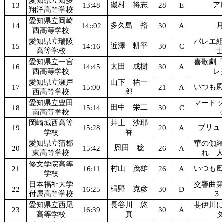
愛知県立知多
磯村 将志
ア
13
13:48
28
E
翔洋高等学校
愛知県立岡崎
多久島 裕
14
14::02
30
A
西高等学校
愛知県立瑞陵
バレエ
近澤 耕平
15
14:16
30
C
高等学校
愛知県立一宮
喜歌劇
太田 成樹
16
14:45
30
A
西高等学校
レ
愛知県立瀬戸
山下 祐一
いつも
17
15:00
21
A
西高等学校
郎
愛知県立豊田
マード
田中 栄二
18
15:14
30
C
南高等学校
岡崎城西高等
井上 沙耶
ブリュ
19
15:28
20
A
学校
香
愛知県立蒲郡
華の伽
恩田 稔
20
15:42
26
A
東高等学校
れ 
修文学院高等
村山 茂雄
いつも
21
16:11
26
A
学校
日本福祉大学
交響曲
楫野 克彦
22
16:25
30
D
付属高等学校
３
愛知県立西尾
長谷川 悠
斐伊川
23
16:39
30
A
高等学校
真