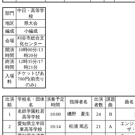
中日・高等学
部門
校
地区
県大会
編成
小編成
刈谷市総合文
会場
化センター
開演
10時00分/13
時間
時20分
終演
12時35分/17
時間
時21分
チケットぴあ
入場
700円(前売り
料
のみ)
出演
学校名・団体
演奏予定
出演
課題
指揮者名
曲名
順
名
時間
者数
曲
名鉄学園杜若
磯野 夏生
1
10:00
24
B
高等学校
愛知県立半田
エンジ
松浦 篤志
2
10:14
21
A
東高等学校
ザ