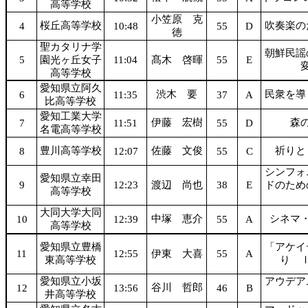
高等学校
小笠原 克
桜丘高等学校
吹奏楽の
4
10:48
55
D
徳
聖カタリナ学
朝鮮民謡
5
園光ヶ丘女子
11:04
髙木 啓暉
55
E
高等学校
愛知県立阿久
渋木 要
民衆を導
6
11:35
37
A
比高等学校
愛知工業大学
伊藤 宏樹
森
7
11:51
55
D
名電高等学校
豊川高等学校
佐藤 文俊
祈りと
8
12:07
55
C
シンフォ
愛知県立幸田
9
12:23
渡辺 尚也
38
E
ドのため
高等学校
大同大学大同
中塚 恵介
シネマ
10
12:39
55
A
高等学校
愛知県立豊橋
「アケイ
11
12:55
伊東 大喜
55
A
東高等学校
り 
愛知県立小坂
アウデア
谷川 哲郎
12
13:56
46
B
井高等学校