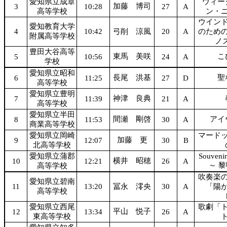
愛知県立成章
ウィー
加藤 博司
3
10:28
27
A
高等学校
ン・
ウイン
愛知教育大学
4
10:42
弓削 涼風
20
A
のため
附属高等学校
ノス
豊田大谷高等
東馬 美咲
こ
5
10:56
24
A
学校
愛知県立昭和
長尾 洪基
聖
6
11:25
27
D
高等学校
愛知県立豊明
神津 良典
7
11:39
21
A
高等学校
愛知県立半田
間瀬 剛啓
アイ
8
11:53
30
A
商業高等学校
愛知県立岡崎
マード
加藤 更
9
12:07
30
B
北高等学校
愛知県立蒲郡
Souvenir
横井 昭穂
10
12:21
26
A
～ 
高等学校
吹奏楽
愛知県立碧南
11
13:20
冨永 澪央
30
A
「陽
高等学校
愛知県立西尾
歌劇「
平山 悦子
12
13:34
26
A
東高等学校