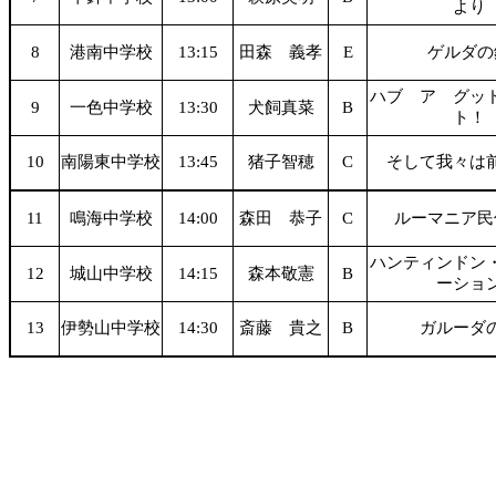
より
8
港南中学校
13:15
田森 義孝
E
ゲルダの
ハブ ア グッ
9
一色中学校
13:30
犬飼真菜
B
ト！
10
南陽東中学校
13:45
猪子智穂
C
そして我々は
11
鳴海中学校
14:00
森田 恭子
C
ルーマニア民
ハンティンドン
12
城山中学校
14:15
森本敬憲
B
ーショ
13
伊勢山中学校
14:30
斎藤 貴之
B
ガルーダ