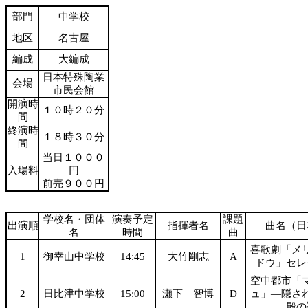
部門
中学校
地区
名古屋
編成
大編成
日本特殊陶業
会場
市民会館
開演時
１０時２０分
間
終演時
１８時３０分
間
当日１０００
入場料
円
前売９００円
学校名・団体
演奏予定
課題
出演順
指揮者名
曲名（日
名
時間
曲
喜歌劇「メ
1
御幸山中学校
14:45
大竹剛志
A
ドウ」セレ
空中都市「
2
日比津中学校
15:00
瀬下 智博
D
ュ」―隠さ
殿の