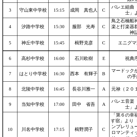
バレエ組曲
3
守山東中学校
15:15
成岡 真也人
C
士」
鳥之石楠船
4
汐路中学校
15:30
服部 光寿
C
楽と打楽器
神
5
神丘中学校
15:45
楫野克彦
C
エニグマ
6
高杉中学校
16:00
石川欧樹
E
祝典
マードック
7
はとり中学校
16:30
西本 有輝子
B
の手
8
北陵中学校
16:45
長谷川雅一
A
元禄（２０
バレエ音楽
9
当知中学校
17:00
田中 省吾
A
士」
「第６の幸
す宿」より 
ンプレリュ
10
川名中学校
17:15
楫野潤子
C
ロマンティ