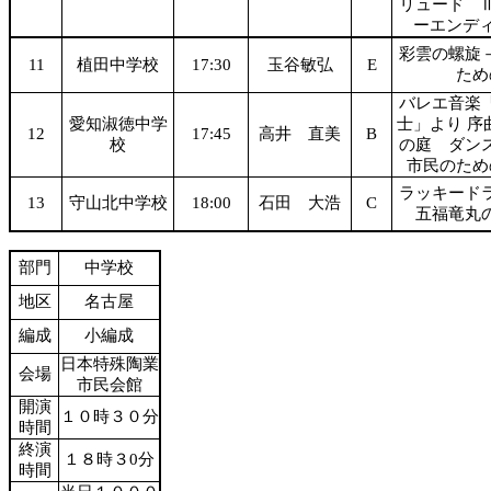
リュード 
ーエンデ
彩雲の螺旋
11
植田中学校
17:30
玉谷敏弘
E
ため
バレエ音楽
愛知淑徳中学
士」より 序
12
17:45
高井 直美
B
校
の庭 ダン
市民のため
ラッキード
13
守山北中学校
18:00
石田 大浩
C
五福竜丸
部門
中学校
地区
名古屋
編成
小編成
日本特殊陶業
会場
市民会館
開演
１０時３０分
時間
終演
１８時３0分
時間