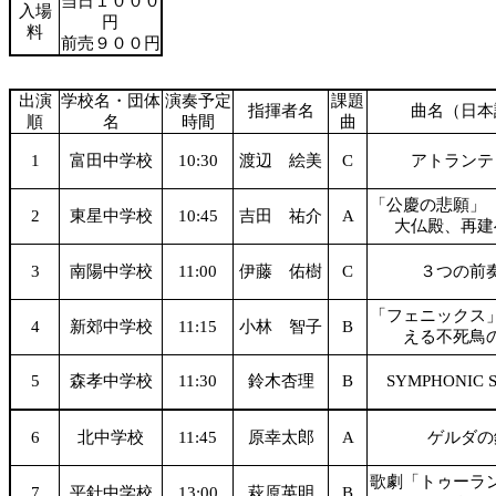
当日１０００
入場
円
料
前売９００円
出演
学校名・団体
演奏予定
課題
指揮者名
曲名（日本
順
名
時間
曲
1
富田中学校
10:30
渡辺 絵美
C
アトランテ
「公慶の悲願」
2
東星中学校
10:45
吉田 祐介
A
大仏殿、再建
3
南陽中学校
11:00
伊藤 佑樹
C
３つの前
「フェニックス
4
新郊中学校
11:15
小林 智子
B
える不死鳥
5
森孝中学校
11:30
鈴木杏理
B
SYMPHONIC 
6
北中学校
11:45
原幸太郎
A
ゲルダの
歌劇「トゥーラ
7
平針中学校
13:00
萩原英明
B